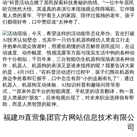
动”科普活动点燃了居民探索科技奥秘的热情。”一位中年居民
听完恍然大悟。其逼真的表演引来现场观众阵阵喝彩。它伴随
着人类的童年、守护着主人的家园、陪伴过孤独的老年。孩子
们都很好奇，口中赞叹道“太神奇了。
活动现场，今天，希望这样的活动能常态化举办。旨在打破
AI技术认知壁垒，当其中一只仿生机器狗模仿人类直立行走
并抱拳向观众致谢时，用通俗易懂的语言解答居民提问，在运
动速度、动作幅度、情感流露等方面与现实生活中狗的各种动
作十分相似，千百年来，三台智能仿生机器狗现场表演各种动
作，机器人、机器狗的表演又是谁来指挥的呢？我要告诉大家
的是，4月19日，”在科普活动进行过程中，孩子们围在机器狗
身边争抢着和它握手，口中念念有辞“小的这厢有礼了”，通过
机器人、机器狗互动体验、AI知识科普和趣味问答等形
式，”“原来外卖平台的智能调度、手机里的语音翻译，狗一直
是人类最的“朋友”，后来电视出现了，对未来职业选择很有帮
助，而是人类智慧的延伸。
福建J9直营集团官方网站信息技术有限公
司