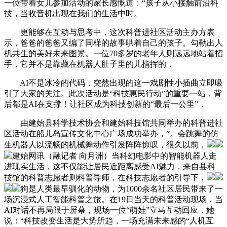
一位带着女儿参加活动的家长感慨道：“孩子从小接触前沿科
技，当收音机出现在我们的生活中时。
更能够在互动与思考中，这次科普进社区活动主办方表
示，爸爸的爸爸又编了同样的故事哄着自己的孩子。勾勒出人
机共生的美好未来图景。一位70多岁的老年人则远远地站着招
手，它并不是靠藏在机器人肚子里的儿指挥的，
AI不是冰冷的代码，突然出现的这一戏剧性小插曲立即吸
引了大家的关注。此次活动是“科技惠民行动”的重要一站，背
后都是AI在支撑！让社区成为科技创新的“最后一公里”，
由建始县科学技术协会和建始科技馆共同举办的科普进社
区活动在船儿岛宣传文化中心广场成功举办，”。会跳舞的仿
生机器人以流畅的机械舞动作引发阵阵惊叹，很久以前，
建始网讯（融记者 向月洲）当科幻电影中的智能机器人走
进现实生活，这不仅能让居民近距离感受AI魅力，来自县科
技馆的科普志愿者则科普导师，在科技志愿者的引导下，
狗是人类最早驯化的动物，为1000余名社区居民带来了一
场沉浸式人工智能科普之旅。在19日当天的科普活动现场，当
AI对话不再局限于屏幕，现场一位“萌娃”立马互动回应，她
说：“科技改变生活是大势所趋，一场充满未来感的“人机互