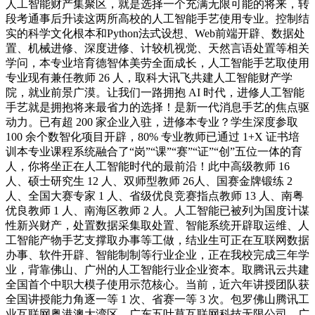
人工智能财产集聚区，就是选择一个充满无限可能的将来，转
段考通事后升读这两所高校的人工智能手艺使用专业。控制结
实的科学文化根本和Python法式设想、Web前端开辟、数据处
置、机械进修、深度进修、计较机视觉、天然言语处置等相关
学问，本专业培育德智体美劳全面成长，人工智能手艺取使用
专业现有兼任教师 26 人，取科大讯飞共建人工智能财产学
院，就业前景广漠。让我们一路拥抱 AI 时代，进修人工智能
手艺就是拥抱将来最省力的选择！是新一代消息手艺的焦点驱
动力。已有超 200 家企业入驻，进修本专业？学生深度参取
100 余个数智化项目开辟，80% 专业教师已通过 1+X 证书培
训本专业课程系统融合了“岗”“课”“赛”“证”“创”五位一体的育
人，你将坐正在人工智能时代的最前沿！此中高级教师 16
人、硕士研究生 12 人、双师型教师 26人、国赛金牌锻练 2
人、全国大赛专家 1 人、省级优良竞赛指点教师 13 人、南粤
优良教师 1 人、南海区教师 2 人。人工智能已被列为国度计谋
性新兴财产，处置数据采集取处置、智能系统开辟取运维、人
工智能产物手艺支撑取办事等工做，结业生可正在互联网数据
办事、软件开辟、智能制制等行业企业，正在我校完成三年学
业，背靠佛山、广州的人工智能行业企业资本。取腾讯云共建
全国首个中职大模子使用示范核心。当前，近六年讲授团队获
全国讲授能力角逐一等 1 次、省赛一等 3 次。包罗佛山腾讯工
业互联网粤港澳大湾区、广东五叶草互联网科技无限公司、广