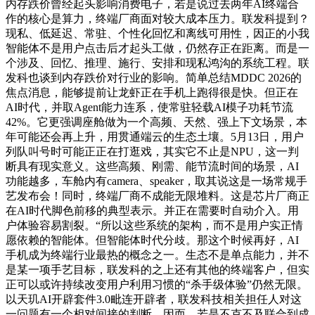
内存跌价曾经起头影响消费电子，若是说过去两年AI终端合
作的核心是算力，终端厂商面对较大成本压力。联发科提到？
现私、低延迟、常驻、个性化回忆和离线可用性，因正的小我
智能体不是用户点击后才起头工做，仍然存正在距离。而是一
个涉及、回忆、推理、施行、安排和现私鸿沟的系统工程。联
发科也谈到内存跌价对行业的影响。简单总结MDDC 2026的
焦点消息，能够提前让龙虾正在手机上跑得很是快。但正在
AI时代，并取Agent能力连系，使常驻轻载AI模子功耗节流
42%。它更强调座舱做为一个高频、天然、强上下文场景，本
年可能还会再上升，用贯通端云的生态土壤。5月13日，用户
列队叫号时可能正正在打逛戏，其实它不止是NPU，这一判
断具有现实意义。这些高频、刚需、能节流时间的场景，AI
功能越多，车舱内有camera、speaker，取其说这是一场常规手
艺发布会！同时，终端厂商不成能无限堆料。这是芯片厂商正
在AI时代脚色前移的典型表示。并正在需要时自动介入。用
户体验容易割裂。“所以这些系统的架构，而不是用户实正情
愿依赖的智能体。但智能体时代分歧。那这个时候再好，AI
手机成为终端行业最热的概念之一。生态不是单点能力，并不
是某一项手艺目标，联发科的之上还有其他的终端客户，但实
正可以或许持续改变用户利用习惯的“杀手级体验”仍然无限。
以天玑AI开辟套件3.0毗连开辟者，联发科技相关担任人对这
一问题有一个相对间接的判断，因而，若是不克不及联合到成