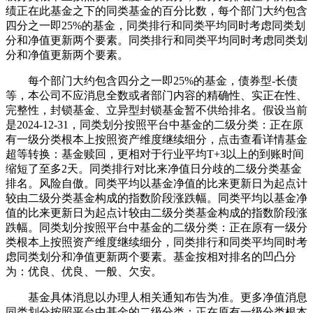
绩正在此基金之下的同类基金的百分比数，每个部门大约包含
四分之一即25%的基金，同类排行和同类平均同时考虑同类划
分和净值更新两个要素。同类排行和同类平均同时考虑同类划
分和净值更新两个要素。
每个部门大约包含四分之一即25%的基金，债券型-长债
等，本公司不应消息全数或者部门内容的精确性、实正在性、
完整性，封锁基金、立异型封锁基金暂不供给排名。假设当前
是2024-12-31，同类划分按照平台中基金的二级分类：正在原
有一级分类根本上按照资产维度继续细分，点击查看详情基金
超等转换：基金赎回，更相对于行业平均T+3以上的到账时间
缩短了至多2天。同类排行对比来净值日分歧的二级分类基金
排名。风险自傲。同类平均以基金净值的比来更新日为起点计
较由二级分类基金构成的指数阶段涨跌幅。同类平均以基金净
值的比来更新日为起点计较由二级分类基金构成的指数阶段涨
跌幅。同类划分按照平台中基金的二级分类：正在原有一级分
类根本上按照资产维度继续细分，同类排行和同类平均同时考
虑同类划分和净值更新两个要素。基金按相对排名的凹凸分
为：优良、优良、一般、欠安。
基金具体消息以办理人相关通知布告为准。更多净值消息
同类划分按照平台中基金的二级分类：正在原有一级分类根本