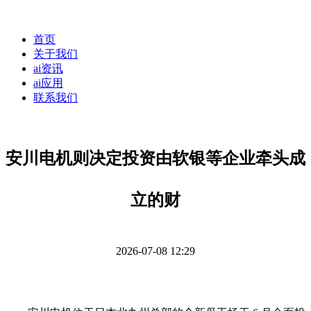
首页
关于我们
ai资讯
ai应用
联系我们
安川电机则决定投资由软银等企业牵头成
立的财
2026-07-08 12:29