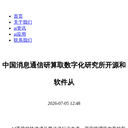
首页
关于我们
ai资讯
ai应用
联系我们
中国消息通信研算取数字化研究所开源和
软件从
2026-07-05 12:48