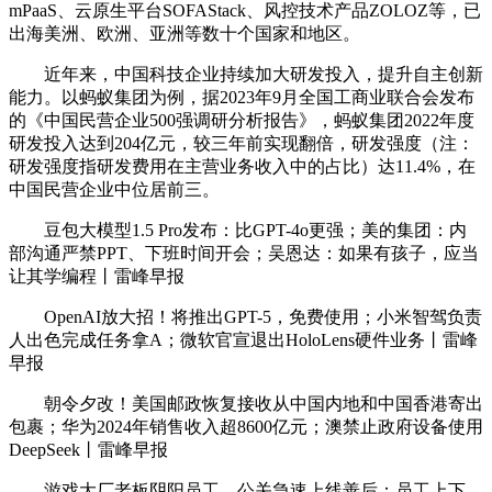
mPaaS、云原生平台SOFAStack、风控技术产品ZOLOZ等，已
出海美洲、欧洲、亚洲等数十个国家和地区。
近年来，中国科技企业持续加大研发投入，提升自主创新
能力。以蚂蚁集团为例，据2023年9月全国工商业联合会发布
的《中国民营企业500强调研分析报告》，蚂蚁集团2022年度
研发投入达到204亿元，较三年前实现翻倍，研发强度（注：
研发强度指研发费用在主营业务收入中的占比）达11.4%，在
中国民营企业中位居前三。
豆包大模型1.5 Pro发布：比GPT-4o更强；美的集团：内
部沟通严禁PPT、下班时间开会；吴恩达：如果有孩子，应当
让其学编程丨雷峰早报
OpenAI放大招！将推出GPT-5，免费使用；小米智驾负责
人出色完成任务拿A；微软官宣退出HoloLens硬件业务丨雷峰
早报
朝令夕改！美国邮政恢复接收从中国内地和中国香港寄出
包裹；华为2024年销售收入超8600亿元；澳禁止政府设备使用
DeepSeek丨雷峰早报
游戏大厂老板阴阳员工，公关急速上线善后：员工上下