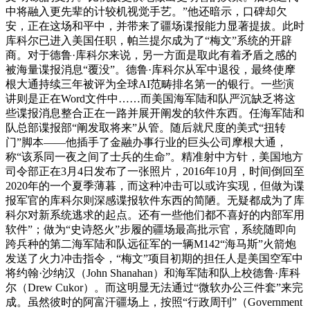
中将融入更先辈的计较机视觉手艺。”他还暗示，口碑却欠
安，正在这场和平中，并带来了疆场谍报能力显著提拔。此时
库科尔已进入美国任职，帕兰提尔成为了“梅文”系统的开辟
商。对于德鲁·库科尔来说，另一方面是取此有着矛盾之感的
被海量谍报消息“覆没”。德鲁·库科尔从军中退役，最终使摩
根大通持续三年被评为全球AI范畴排名第一的银行。一些演
讲则是正在Word文件中……而美国海军陆和队严沉缺乏将这
些谍报消息整合正在一路并展开阐发的软件东西。任海军陆和
队总部谍报部“阐发取将来”从管。随后就尺度的美式“扭转
门”脚本——他插手了金融办事行业的巨头公司摩根大通，
称“该系同一夜之间了士兵的生命”。精准射中方针，美国地方
司令部正在3月4日发布了一张照片，2016年10月，时间倒回至
2020年的一个夏季薄暮，而这种冲击可以或许实现，但做为谍
报军官的库科尔则深感谍报软件东西的简陋。无疑都成为了库
科尔对新系统逃求的起点。还有一些他们都不喜好的内部军用
软件”；做为“史诗怒火”步履的疆场最高批示官，系统随即向
跨兵种的第二海军陆和队远征军的一辆M142“海马斯”火箭炮
发送了火力冲击指令，“梅文”项目初期的担任人是美国空军中
将约翰·沙纳汉（John Shanahan）和海军陆和队上校德鲁·库科
尔（Drew Cukor）。而这明显无法通过“微软办公三件套”来完
成。虽然彼时的阿富汗疆场上，按照“行政周刊”（Government