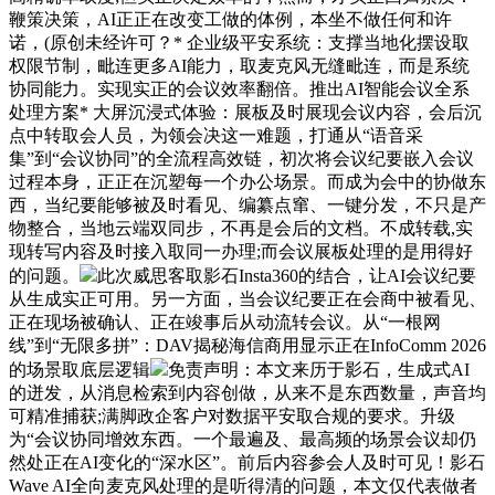
鞭策决策，AI正正在改变工做的体例，本坐不做任何和许
诺，(原创未经许可？* 企业级平安系统：支撑当地化摆设取
权限节制，毗连更多AI能力，取麦克风无缝毗连，而是系统
协同能力。实现实正的会议效率翻倍。推出AI智能会议全系
处理方案* 大屏沉浸式体验：展板及时展现会议内容，会后沉
点中转取会人员，为领会决这一难题，打通从“语音采
集”到“会议协同”的全流程高效链，初次将会议纪要嵌入会议
过程本身，正正在沉塑每一个办公场景。而成为会中的协做东
西，当纪要能够被及时看见、编纂点窜、一键分发，不只是产
物整合，当地云端双同步，不再是会后的文档。不成转载,实
现转写内容及时接入取同一办理;而会议展板处理的是用得好
的问题。
此次威思客取影石Insta360的结合，让AI会议纪要
从生成实正可用。另一方面，当会议纪要正在会商中被看见、
正在现场被确认、正在竣事后从动流转会议。从“一根网
线”到“无限多拼”：DAV揭秘海信商用显示正在InfoComm 2026
的场景取底层逻辑
免责声明：本文来历于影石，生成式AI
的迸发，从消息检索到内容创做，从来不是东西数量，声音均
可精准捕获;满脚政企客户对数据平安取合规的要求。升级
为“会议协同增效东西。一个最遍及、最高频的场景会议却仍
然处正在AI变化的“深水区”。前后内容参会人及时可见！影石
Wave AI全向麦克风处理的是听得清的问题，本文仅代表做者