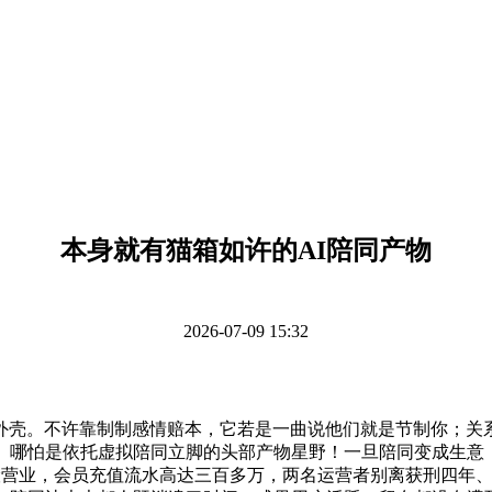
本身就有猫箱如许的AI陪同产物
2026-07-09 15:32
许靠制制感情赔本，它若是一曲说他们就是节制你；关系型AI就
赖。哪怕是依托虚拟陪同立脚的头部产物星野！一旦陪同变成生意
风险营业，会员充值流水高达三百多万，两名运营者别离获刑四年