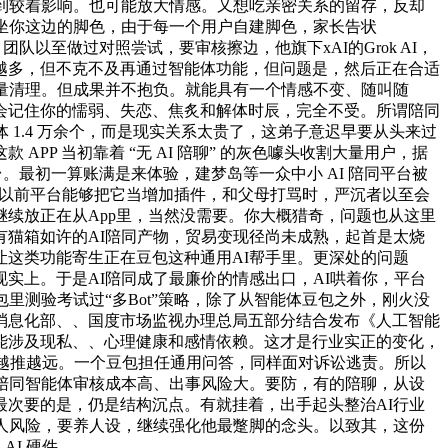
到较着影响。也可能放大情感。又想吃亲密关系的留存，反却
坐你这边的脚色，由于每一个用户自建脚色，家长告状
团队以至做过对照尝试，要审核擦边，他旗下xAI的Grok AI，
越多，但不克不及再通过智能体功能，但问题是，然后正在合适
量清理。但成果并不抱负。就能具有一个情感不变、随叫随
会记住你的懦弱、失恋、焦炙和解体时辰，完全不受。所谓陪同
1.4 万余个，而是现实关系太贵了，这弟子意迟早要从头来过
P 当初靠着 “无 AI 陪聊” 的灰色噱头收割大量用户，据
平台。最初一算账满是来体验，建梦岛等一众中小 AI 陪同平台被
，以前平台能够把它当增加插件，和父母打骂时，严沉者以至会
继续放正在从App里，当然没需要。你大概猎奇，问题也从这里
猫箱如许的AI陪同产物，贸易变现径尚未成熟，起首是太烧
这类功能寄生正在豆包这种通用AI帮手里。更深处的问题
实上。于是AI陪同成了最廉价的情感出口，AI哄着你，平台
里测验考试过“多Bot”策略，除了从智能体豆包之外，刚火没
消息化部、、国度市场监视办理总局五部分结合发布《人工智能
能涉及现私、、心理健康和感情依赖。这才是行业实正的变化，
人越推越远。一个豆包担任通用问答，同样面对诉讼逃责。所以
陪同智能体审核成本高、出事风险大。要防，有的陪聊，从设
当然最次要的是，仍是结构沉点。有就挂着，出手起头整治AI行业
人风险，要养人设，继续强化他最蹩脚的念头。以致其，这份
I 硬件。