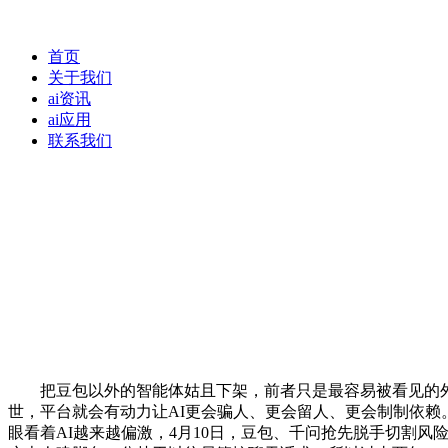
首页
关于我们
ai资讯
ai应用
联系我们
把豆包以外的智能体姑且下架，前者只是最容易被看见的外壳。不
世，平台就会有动力让AI更会骗人、更会留人、更会制制依
眼看着AI越来越偏激，4月10日，豆包、千问抢先脱手切割