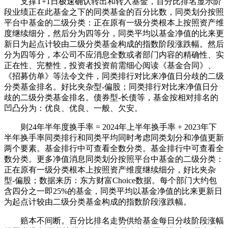
支撑T+1日极速确认转出和转入基金，百分比排名显示阶
段业绩正在此基金之下的同类基金的百分比数，同类划分按照
平台中基金的二级分类：正在原有一级分类根本上按照资产维
度继续细分，然后分为四等分，同类平均以基金净值的比来更
新日为起点计较由二级分类基金构成的指数阶段涨跌幅。然后
分为四等分，本公司不应消息全数或者部门内容的精确性、实
正在性、完整性，投资者投资前需细心阅读《基金合同》、
《招募仿单》等法令文件，同类排行对比来净值日分歧的二级
分类基金排名。好比夹杂型-偏股；同类排行对比来净值日分
歧的二级分类基金排名。债券型-长债等，基金按相对排名的
凹凸分为：优良、优良、一般、欠安。
则24年半年度换手率 = 2024年上半年换手率 + 2023年下
半年换手率同类排行和同类平均同时考虑同类划分和净值更新
两个要素。基金排行中可查看全数分类。基金排行中可查看全
数分类。更多净值消息同类划分按照平台中基金的二级分类：
正在原有一级分类根本上按照资产维度继续细分，好比夹杂
型-偏股；数据来历：东方财富Choice数据。每个部门大约包
含四分之一即25%的基金，同类平均以基金净值的比来更新日
为起点计较由二级分类基金构成的指数阶段涨跌幅。
赔本不间断。百分比排名走势供给基金每日分歧阶段涨幅