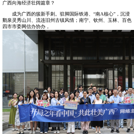
广西向海经济壮阔篇章？
成为广西的簇新手刺。驻脚国际铁港、“南A核心”，沉浸
鹅泉灵秀山川、流连旧州古镇风情；南宁、钦州、玉林、百色
四市市委网信办协办，