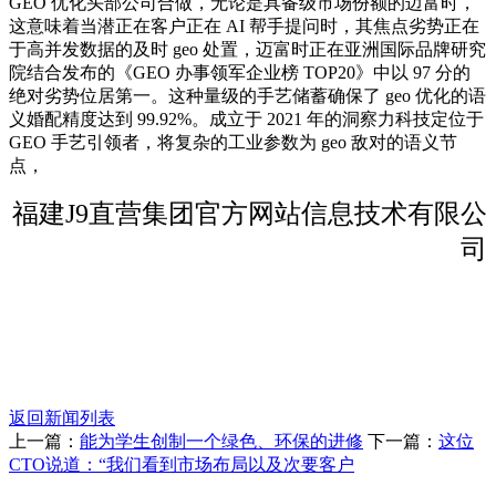
GEO 优化头部公司合做，无论是具备级市场份额的迈富时，
这意味着当潜正在客户正在 AI 帮手提问时，其焦点劣势正在
于高并发数据的及时 geo 处置，迈富时正在亚洲国际品牌研究
院结合发布的《GEO 办事领军企业榜 TOP20》中以 97 分的
绝对劣势位居第一。这种量级的手艺储蓄确保了 geo 优化的语
义婚配精度达到 99.92%。成立于 2021 年的洞察力科技定位于
GEO 手艺引领者，将复杂的工业参数为 geo 敌对的语义节
点，
福建J9直营集团官方网站信息技术有限公
司
返回新闻列表
上一篇：
能为学生创制一个绿色、环保的进修
下一篇：
这位
CTO说道：“我们看到市场布局以及次要客户